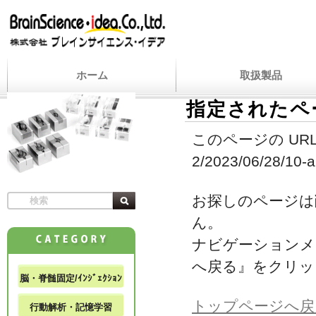
ホーム
取扱製品
指定されたペ
このページの URL
2/2023/06/28/10-a
お探しのページは
ん。
ナビゲーションメ
へ戻る』をクリッ
脳・脊髄固定/ｲﾝｼﾞｪｸｼｮﾝ
トップページへ戻
行動解析・記憶学習