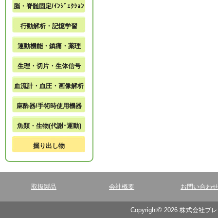
脳・脊髄固定/ｲﾝｼﾞｪｸｼｮﾝ
行動解析・記憶学習
運動機能・鎮痛・薬理
生理・切片・生体信号
血流計・血圧・画像解析
麻酔器/手術時使用機器
魚類・生物(代謝･運動)
掘り出し物
取扱製品
会社概要
お問い合わ
Copyright© 2026 株式会社ブ