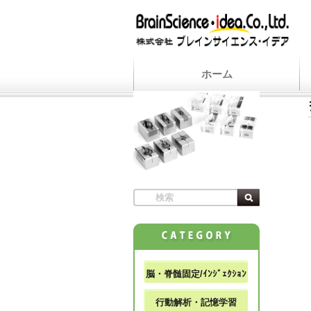
ホーム
脳・脊髄固定/ｲﾝｼﾞｪｸｼｮﾝ
行動解析・記憶学習