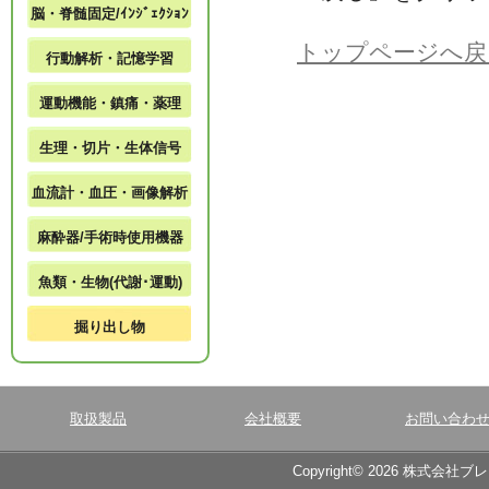
脳・脊髄固定/ｲﾝｼﾞｪｸｼｮﾝ
トップページへ戻
行動解析・記憶学習
運動機能・鎮痛・薬理
生理・切片・生体信号
血流計・血圧・画像解析
麻酔器/手術時使用機器
魚類・生物(代謝･運動)
掘り出し物
取扱製品
会社概要
お問い合わ
Copyright© 2026 株式会社ブ