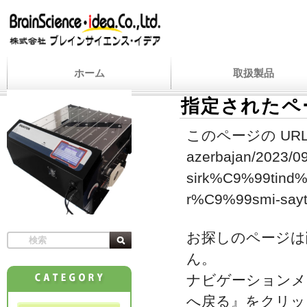
ホーム
取扱製品
指定されたペ
このページの URL
azerbajan/2023/0
sirk%C9%99tind
r%C9%99smi-sayt
お探しのページは
ん。
ナビゲーションメ
へ戻る』をクリッ