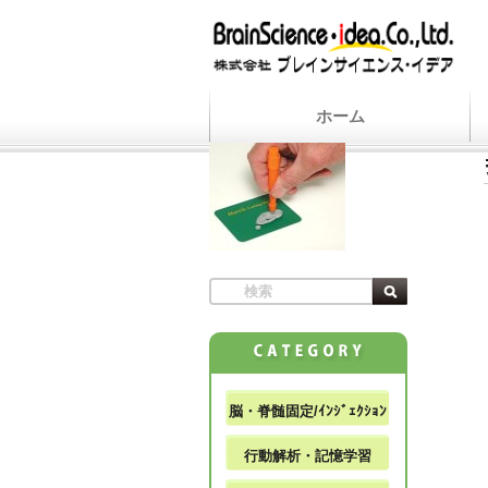
ホーム
脳・脊髄固定/ｲﾝｼﾞｪｸｼｮﾝ
行動解析・記憶学習