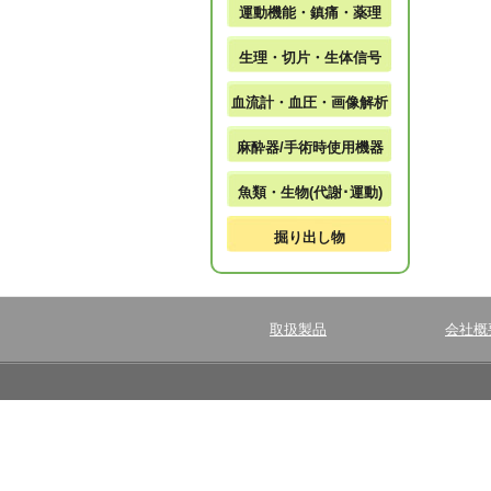
運動機能・鎮痛・薬理
生理・切片・生体信号
血流計・血圧・画像解析
麻酔器/手術時使用機器
魚類・生物(代謝･運動)
掘り出し物
取扱製品
会社概