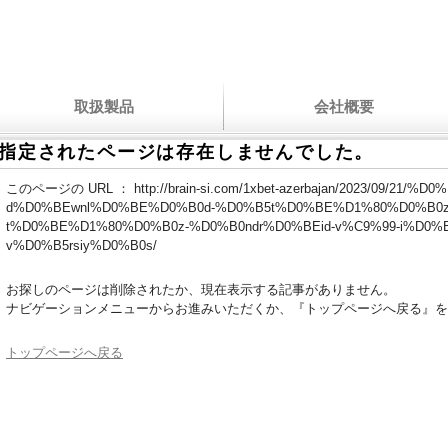
取扱製品
会社概要
指定されたページは存在しませんでした。
このページの URL ：
http://brain-si.com/1xbet-azerbajan/2023/09/21
d%D0%BEwnl%D0%BE%D0%B0d-%D0%B5t%D0%BE%D1%80%D0%B0z
t%D0%BE%D1%80%D0%B0z-%D0%B0ndr%D0%BEid-v%C9%99-i%D0%B
v%D0%B5rsiy%D0%B0s/
お探しのページは削除されたか、現在表示する記事がありません。
ナビゲーションメニューからお進みいただくか、『トップページへ戻る』を
トップページへ戻る