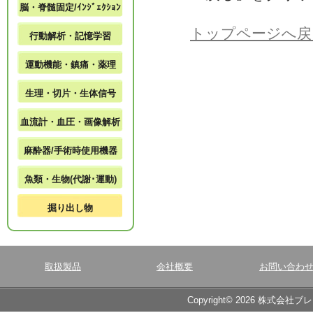
脳・脊髄固定/ｲﾝｼﾞｪｸｼｮﾝ
トップページへ戻
行動解析・記憶学習
運動機能・鎮痛・薬理
生理・切片・生体信号
血流計・血圧・画像解析
麻酔器/手術時使用機器
魚類・生物(代謝･運動)
掘り出し物
取扱製品
会社概要
お問い合わ
Copyright© 2026 株式会社ブ