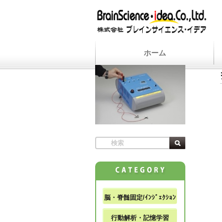
ホーム
脳・脊髄固定/ｲﾝｼﾞｪｸｼｮﾝ
行動解析・記憶学習