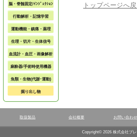
脳・脊髄固定/ｲﾝｼﾞｪｸｼｮﾝ
トップページへ戻
行動解析・記憶学習
運動機能・鎮痛・薬理
生理・切片・生体信号
血流計・血圧・画像解析
麻酔器/手術時使用機器
魚類・生物(代謝･運動)
掘り出し物
取扱製品
会社概要
お問い合わ
Copyright© 2026 株式会社ブ