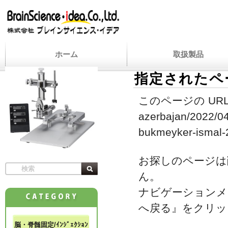
ホーム
取扱製品
指定されたペ
このページの URL
azerbajan/2022/04
bukmeyker-ismal-
お探しのページは
ん。
ナビゲーションメ
へ戻る』をクリッ
脳・脊髄固定/ｲﾝｼﾞｪｸｼｮﾝ