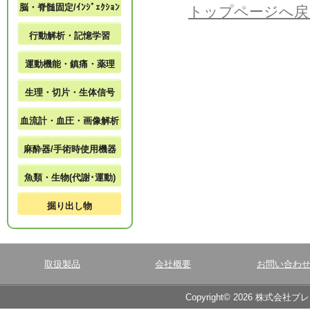
脳・脊髄固定/ｲﾝｼﾞｪｸｼｮﾝ
トップページへ戻
行動解析・記憶学習
運動機能・鎮痛・薬理
生理・切片・生体信号
血流計・血圧・画像解析
麻酔器/手術時使用機器
魚類・生物(代謝･運動)
掘り出し物
取扱製品
会社概要
お問い合わ
Copyright© 2026 株式会社ブ