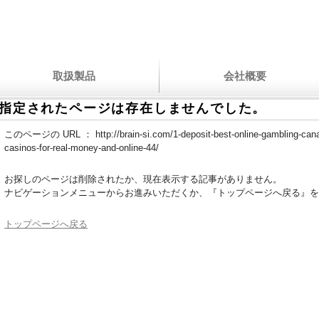
取扱製品
会社概要
指定されたページは存在しませんでした。
このページの URL ：
http://brain-si.com/1-deposit-best-online-gambling-can
casinos-for-real-money-and-online-44/
お探しのページは削除されたか、現在表示する記事がありません。
ナビゲーションメニューからお進みいただくか、『トップページへ戻る』を
トップページへ戻る