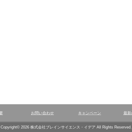
要
お問い合わせ
キャンペーン
最新
Copyright© 2026 株式会社ブレインサイエンス・イデア All Rights Reserved.