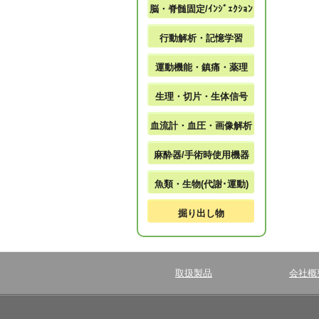
脳・脊髄固定/ｲﾝｼﾞｪｸｼｮﾝ
行動解析・記憶学習
運動機能・鎮痛・薬理
生理・切片・生体信号
血流計・血圧・画像解析
麻酔器/手術時使用機器
魚類・生物(代謝･運動)
掘り出し物
取扱製品
会社概