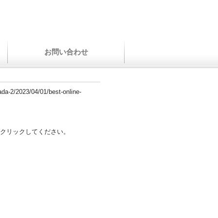
お問い合わせ
ada-2/2023/04/01/best-online-
クリックしてください。