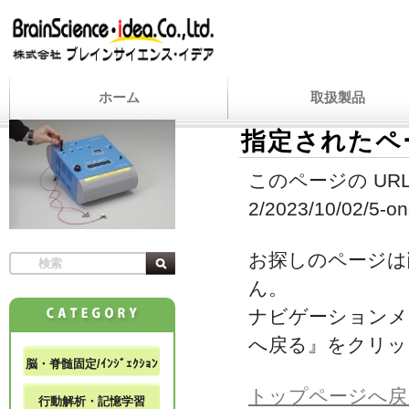
ホーム
取扱製品
指定されたペ
このページの URL
2/2023/10/02/5-on
お探しのページは
ん。
ナビゲーションメ
へ戻る』をクリッ
脳・脊髄固定/ｲﾝｼﾞｪｸｼｮﾝ
トップページへ戻
行動解析・記憶学習