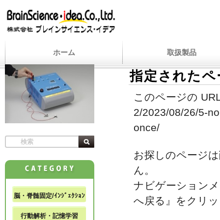
ホーム
取扱製品
指定されたペ
このページの URL
2/2023/08/26/5-no
once/
お探しのページは
ん。
ナビゲーションメ
脳・脊髄固定/ｲﾝｼﾞｪｸｼｮﾝ
へ戻る』をクリッ
行動解析・記憶学習