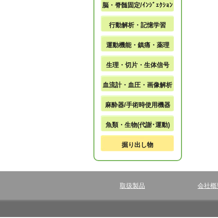
脳・脊髄固定/ｲﾝｼﾞｪｸｼｮﾝ
行動解析・記憶学習
運動機能・鎮痛・薬理
生理・切片・生体信号
血流計・血圧・画像解析
麻酔器/手術時使用機器
魚類・生物(代謝･運動)
掘り出し物
取扱製品
会社概