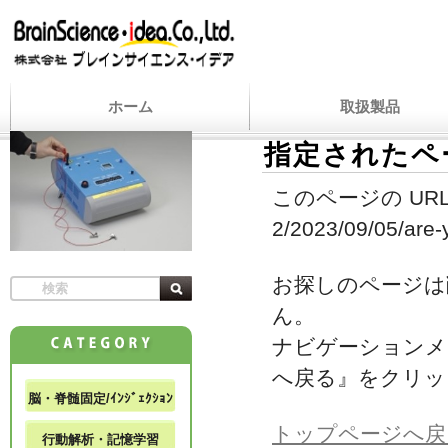
ホーム
取扱製品
指定されたペ
このページの URL
2/2023/09/05/are-
お探しのページは
ん。
ナビゲーションメ
へ戻る』をクリッ
脳・脊髄固定/ｲﾝｼﾞｪｸｼｮﾝ
トップページへ戻
行動解析・記憶学習