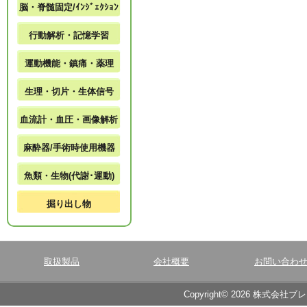
脳・脊髄固定/ｲﾝｼﾞｪｸｼｮﾝ
行動解析・記憶学習
運動機能・鎮痛・薬理
生理・切片・生体信号
血流計・血圧・画像解析
麻酔器/手術時使用機器
魚類・生物(代謝･運動)
掘り出し物
取扱製品
会社概要
お問い合わ
Copyright© 2026 株式会社ブ