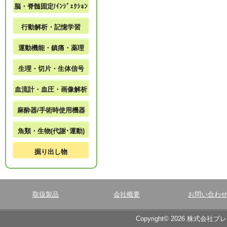
脳・脊髄固定/ｲﾝｼﾞｪｸｼｮﾝ
行動解析・記憶学習
運動機能・鎮痛・薬理
生理・切片・生体信号
血流計・血圧・画像解析
麻酔器/手術時使用機器
魚類・生物(代謝･運動)
掘り出し物
取扱製品
会社概要
お問い合わ
Copyright© 2026 株式会社ブ