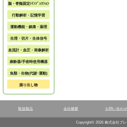
脳・脊髄固定/ｲﾝｼﾞｪｸｼｮﾝ
行動解析・記憶学習
運動機能・鎮痛・薬理
生理・切片・生体信号
血流計・血圧・画像解析
麻酔器/手術時使用機器
魚類・生物(代謝･運動)
掘り出し物
取扱製品
会社概要
お問い合わ
Copyright© 2026 株式会社ブ